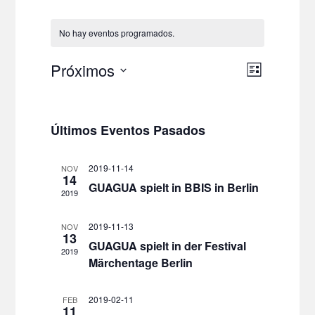
No hay eventos programados.
Navegac
Navegac
Próximos
Lista
de
de
Selecciona
vistas
la
vistas
fecha.
de
Evento
Últimos Eventos Pasados
2019-11-14
NOV
14
GUAGUA spielt in BBIS in Berlin
2019
2019-11-13
NOV
13
GUAGUA spielt in der Festival
2019
Märchentage Berlin
2019-02-11
FEB
11