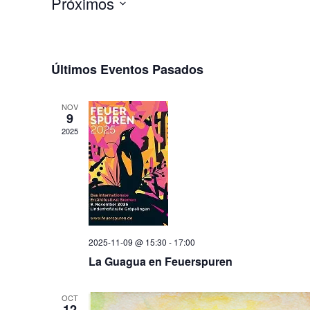
Próximos
Selecciona
la
fecha.
Últimos Eventos Pasados
NOV
9
2025
2025-11-09 @ 15:30
-
17:00
La Guagua en Feuerspuren
OCT
12